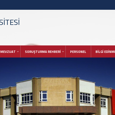
İTESİ
MEVZUAT
SORUŞTURMA REHBERİ
PERSONEL
BİLGİ EDİNM