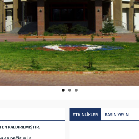
ETKİNLİKLER
BASIN YAYIN
TEN KALDIRILMIŞTIR.
ILAN DEĞİŞİKLİK