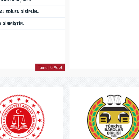
L EDİLEN DİSİPLİN...
 GİRMİŞTİR.
Tümü | 6 Adet