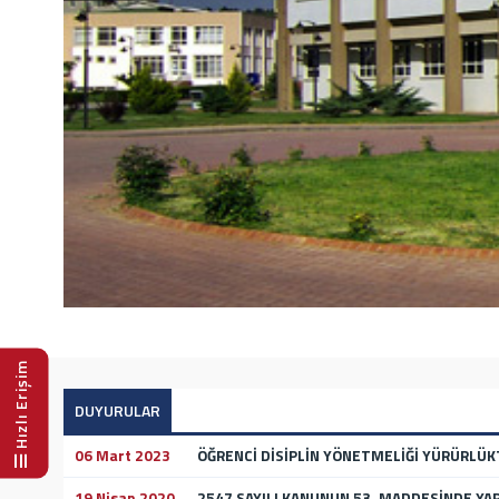
Hızlı Erişim
DUYURULAR
06 Mart 2023
ÖĞRENCİ DİSİPLİN YÖNETMELİĞİ YÜRÜRLÜK
19 Nisan 2020
2547 SAYILI KANUNUN 53. MADDESİNDE YAP