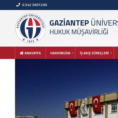
0 342 3601200
GAZİANTEP
ÜNİVERS
HUKUK MÜŞAVİRLİĞİ
ANASAYFA
HAKKIMIZDA
İŞ AKIŞ SÜREÇLERİ