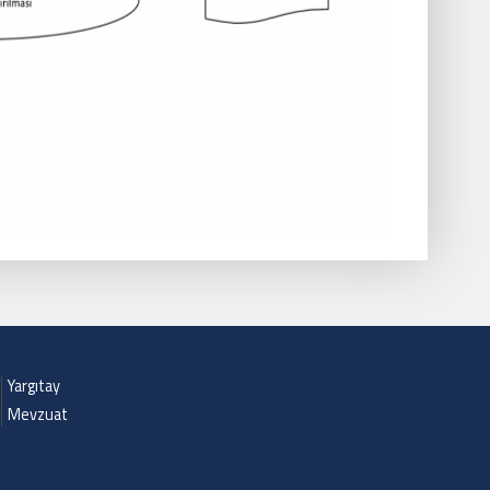
Yargıtay
Mevzuat