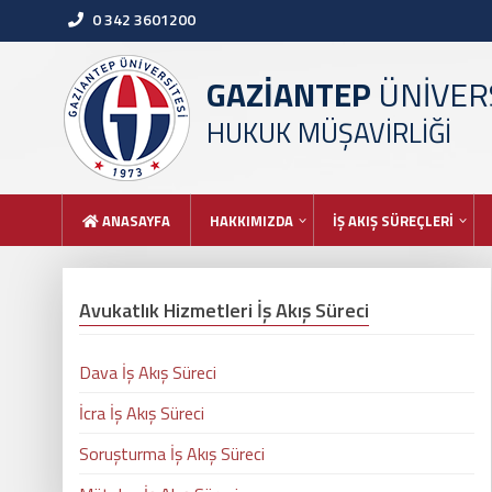
0 342 3601200
GAZİANTEP
ÜNİVERS
HUKUK MÜŞAVİRLİĞİ
ANASAYFA
HAKKIMIZDA
İŞ AKIŞ SÜREÇLERİ
Avukatlık Hizmetleri İş Akış Süreci
Dava İş Akış Süreci
İcra İş Akış Süreci
Soruşturma İş Akış Süreci