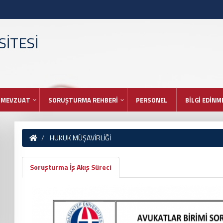
İTESİ
MEVZUAT
SORUŞTURMA REHBERİ
PERSONEL
BİLGİ EDİNM
HUKUK MÜŞAVİRLİĞİ
Soruşturma İş Akış Süreci