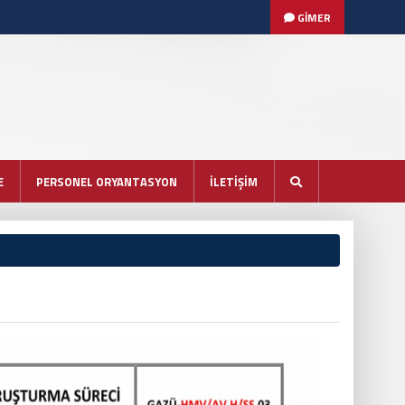
GİMER
E
PERSONEL ORYANTASYON
İLETİŞİM