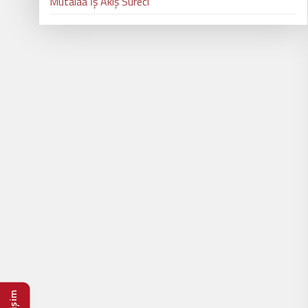
Mütalaa İş Akış Süreci