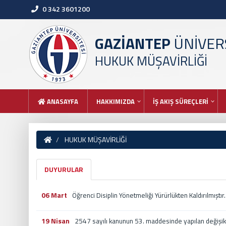
0 342 3601200
GAZİANTEP
ÜNİVERS
HUKUK MÜŞAVİRLİĞİ
ANASAYFA
HAKKIMIZDA
İŞ AKIŞ SÜREÇLERİ
HUKUK MÜŞAVİRLİĞİ
DUYURULAR
06 Mart
Öğrenci Disiplin Yönetmeliği Yürürlükten Kaldırılmıştır.
19 Nisan
2547 sayılı kanunun 53. maddesinde yapılan değişik